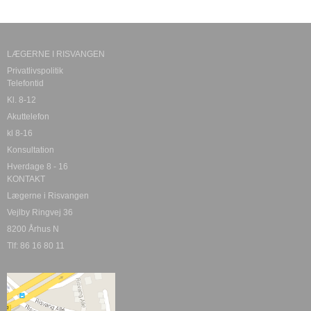
LÆGERNE I RISVANGEN
Privatlivspolitik
Telefontid
Kl. 8-12
Akuttelefon
kl 8-16
Konsultation
Hverdage 8 - 16
KONTAKT
Lægerne i Risvangen
Vejlby Ringvej 36
8200 Århus N
Tlf: 86 16 80 11