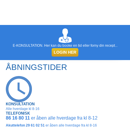
E-KONSULTATION. Her kan du booke en tid eller forny din recept...
LOGIN HER
ÅBNINGSTIDER
KONSULTATION
Alle hverdage kl 8-16
TELEFONISK
86 16 80 11
er åben alle hverdage fra kl 8-12
Akuttelefon
29 61 02 51
er åben alle hverdage fra kl 8-16